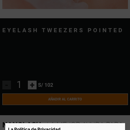
EYELASH TWEEZERS POINTED
-
+
S/ 102
AÑADIR AL CARRITO
NANOLASH
- LA MEJOR AYUDA PARA
La Política de Privacidad