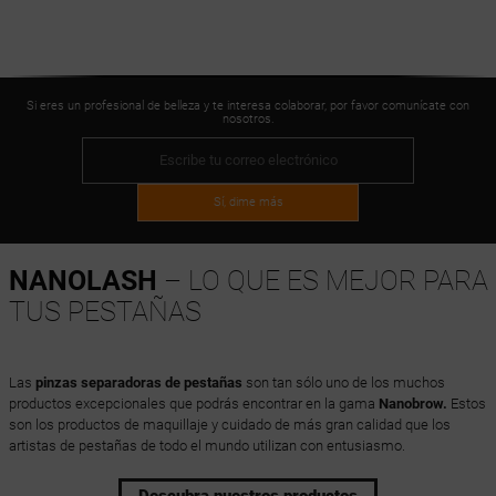
Si eres un profesional de belleza y te interesa colaborar, por favor comunícate con
nosotros.
Sí, dime más
NANOLASH
– LO QUE ES MEJOR PARA
TUS PESTAÑAS
Las
pinzas separadoras de pestañas
son tan sólo uno de los muchos
productos excepcionales que podrás encontrar en la gama
Nanobrow.
Estos
son los productos de maquillaje y cuidado de más gran calidad que los
artistas de pestañas de todo el mundo utilizan con entusiasmo.
Descubra nuestros productos