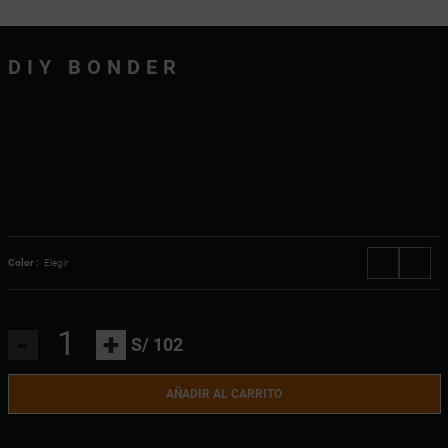
DIY BONDER
Color :
Elegir
-
+
S/ 102
AÑADIR AL CARRITO