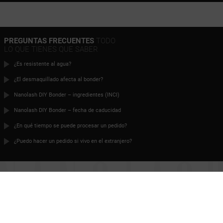
PREGUNTAS FRECUENTES
TODO
LO QUE TIENES QUE SABER
¿Es resistente al agua?
¿El desmaquillado afecta al bonder?
Nanolash DIY Bonder – ingredientes (INCI)
Nanolash DIY Bonder – fecha de caducidad
¿En qué tiempo se puede procesar un pedido?
¿Puedo hacer un pedido si vivo en el extranjero?
ES HORA DE TENER UNAS
PESTAÑAS PERFECTAS
Contacto
TÉRMINOS Y CONDICIONES
POLÍTICA DE PRIVACIDAD
Colaboración